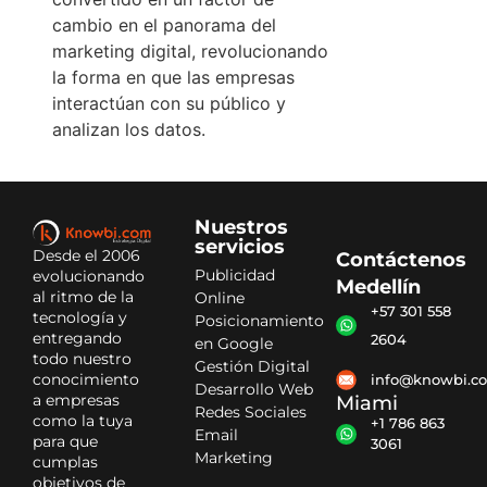
cambio en el panorama del
marketing digital, revolucionando
la forma en que las empresas
interactúan con su público y
analizan los datos.
Nuestros
servicios
Desde el 2006
Contáctenos
Publicidad
evolucionando
Medellín
al ritmo de la
Online
+57 301 558
tecnología y
Posicionamiento
entregando
2604
en Google
todo nuestro
Gestión Digital
conocimiento
info@knowbi.c
Desarrollo Web
a empresas
Miami
Redes Sociales
como la tuya
+1 786 863
Email
para que
3061
Marketing
cumplas
objetivos de