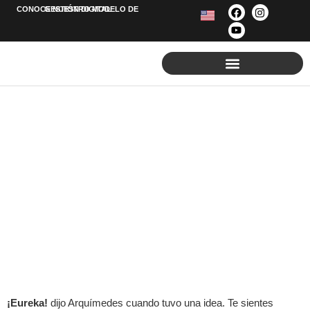
CONOCE NUESTRO MODELO DE
GESTIÓN
DIGITAL
POSICIONAMIENTO EN GOOGLE
Desarrollo Web
¡Eureka!
dijo Arquímedes cuando tuvo una idea. Te sientes