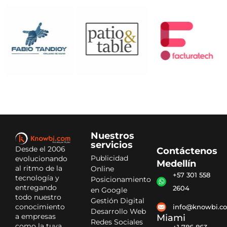
Nuestros
servicios
Desde el 2006
Contáctenos
Publicidad
evolucionando
Medellín
al ritmo de la
Online
+57 301 558
tecnología y
Posicionamiento
entregando
2604
en Google
todo nuestro
Gestión Digital
conocimiento
info@knowbi.c
Desarrollo Web
a empresas
Miami
Redes Sociales
como la tuya