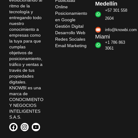
Publicidad
Medellín
ritmo de la
Online
+57 301 558
tecnología y
Posicionamiento
entregando todo
2604
en Google
nuestro
Gestión Digital
conocimiento a
info@knowbi.com
Desarrollo Web
empresas como
Miami
Redes Sociales
la tuya para que
+1 786 863
Email Marketing
cumplas
3061
objetivos de
posicionamiento,
tráfico y ventas a
través de tus
propiedades
digitales.
KNOWBI es una
marca de
CONOCIMIENTO
Y NEGOCIOS
INTELIGENTES
S.A.S.