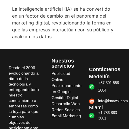
La inteligencia artificial (IA) se ha convertido
en un factor de cambio en el panorama del
marketing digital, revolucionando la forma en
que las empresas interactúan con su público y
analizan los datos.
Nuestros
servicios
Desde el 2006
Contáctenos
evolucionando al
Publicidad
Medellín
ritmo de la
Online
+57 301 558
tecnología y
Posicionamiento
entregando todo
2604
en Google
nuestro
Gestión Digital
conocimiento a
info@knowbi.com
Desarrollo Web
empresas como
Miami
Redes Sociales
la tuya para que
+1 786 863
Email Marketing
cumplas
3061
objetivos de
posicionamiento,